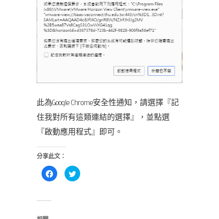
此為Google Chrome安全性通知，請選擇『記
住我對所有這類連結的選擇』，並點選
『啟動應用程式』即可。
分享此文：
按
分
一
享
下
到
以
Twitter(在
分
新
享
視
至
窗
Facebook(在
中