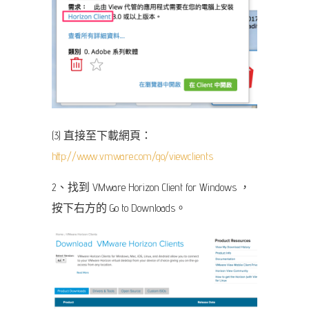
(3) 直接至下載網頁：
http://www.vmware.com/go/viewclients
2、找到 VMware Horizon Client for Windows ，
按下右方的 Go to Downloads。