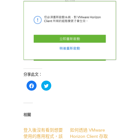
分享此文：
按
分
一
享
下
到
以
Twitter(在
分
新
享
視
至
窗
Facebook(在
中
新
開
相關
視
啟)
窗
中
登入後沒有看到想要
開
如何透過 VMware
啟)
使用的應用程式，該
Horizon Client 存取